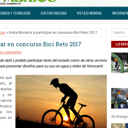
CIENCIA Y TECNOLOGÍA
SUSTENTABILIDAD
VISTAZO MUNDIAL
INFOGRAFÍ
tivo
» Invita Morelos a participar en concurso Bici Reto 2017
par en concurso Bici Reto 2017
LO MÁS
No comments
de abril y podrán participar tanto del estado como de otros vecinos
ara presentar diseños para su uso en agua y rieles de ferrocarril.
eta que
...
ño, el
etarías
, y de
catoria
Morelos
ue los
de Riesgos
 uso en