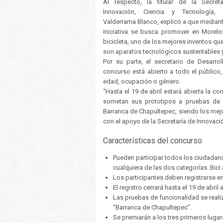
Al respecto, la titular de la Secret
Innovación, Ciencia y Tecnología, 
Valderrama Blanco, explicó a que mediant
iniciativa se busca promover en Morelos
bicicleta, uno de los mejores inventos q
son aparatos tecnológicos sustentables y
Por su parte, el secretario de Desarro
concurso está abierto a todo el público
edad, ocupación o género.
“Hasta el 19 de abril estará abierta la c
sometan sus prototipos a pruebas de fu
Barranca de Chapultepec, siendo los mej
con el apoyo de la Secretaría de Innovaci
Características del concurso
Pueden participar todos los ciudadan
cualquiera de las dos categorías: Bici a
Los participantes deben registrarse e
El registro cerrará hasta el 19 de abril 
Las pruebas de funcionalidad se reali
“Barranca de Chapultepec”.
Se premiarán a los tres primeros luga