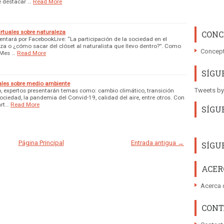
e destacar …
Read More
irtuales sobre naturaleza
CONC
sentará por FacebookLive: “La participación de la sociedad en el
za o ¿cómo sacar del clóset al naturalista que llevo dentro?”. Como
Concept
 Mes …
Read More
SÍGU
uales sobre medio ambiente
Tweets by
o, expertos presentarán temas como: cambio climático, transición
ciedad, la pandemia del Convid-19, calidad del aire, entre otros. Con
art…
Read More
SÍGU
Página Principal
Entrada antigua →
SÍGU
ACER
Acerca 
CONT