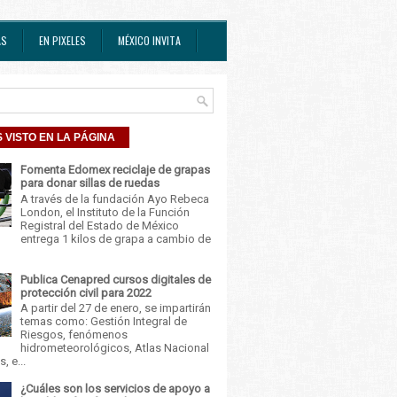
AS
EN PIXELES
MÉXICO INVITA
 VISTO EN LA PÁGINA
Fomenta Edomex reciclaje de grapas
para donar sillas de ruedas
A través de la fundación Ayo Rebeca
London, el Instituto de la Función
Registral del Estado de México
entrega 1 kilos de grapa a cambio de
Publica Cenapred cursos digitales de
protección civil para 2022
A partir del 27 de enero, se impartirán
temas como: Gestión Integral de
Riesgos, fenómenos
hidrometeorológicos, Atlas Nacional
, e...
¿Cuáles son los servicios de apoyo a