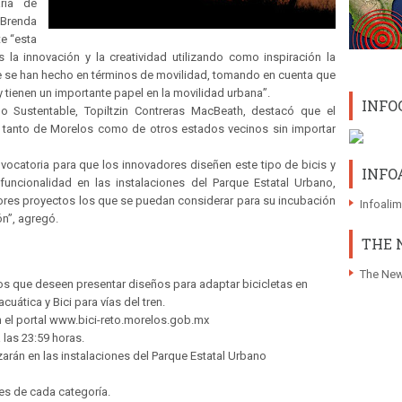
aría de
Brenda
e “esta
 la innovación y la creatividad utilizando como inspiración la
ue se han hecho en términos de movilidad, tomando en cuenta que
 tienen un importante papel en la movilidad urbana”.
INFO
llo Sustentable, Topiltzin Contreras MacBeath, destacó que el
, tanto de Morelos como de otros estados vecinos sin importar
onvocatoria para que los innovadores diseñen este tipo de bicis y
INFO
ncionalidad en las instalaciones del Parque Estatal Urbano,
ores proyectos los que se puedan considerar para su incubación
Infoali
ón”, agregó.
THE 
The New
os que deseen presentar diseños para adaptar bicicletas en
cuática y Bici para vías del tren.
n el portal www.bici-reto.morelos.gob.mx
a las 23:59 horas.
zarán en las instalaciones del Parque Estatal Urbano
res de cada categoría.