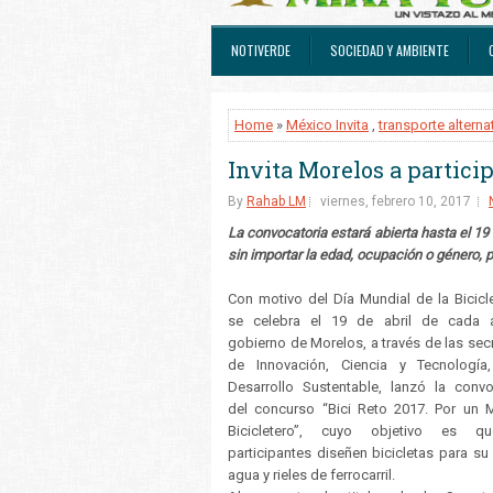
NOTIVERDE
SOCIEDAD Y AMBIENTE
Home
»
México Invita
,
transporte alterna
Invita Morelos a partici
By
Rahab LM
viernes, febrero 10, 2017
La convocatoria estará abierta hasta el 19 
sin importar la edad, ocupación o género, p
Con motivo del Día Mundial de la Bicicl
se celebra el 19 de abril de cada a
gobierno de Morelos, a través de las secr
de Innovación, Ciencia y Tecnología
Desarrollo Sustentable, lanzó la convo
del concurso “Bici Reto 2017. Por un 
Bicicletero”, cuyo objetivo es q
participantes diseñen bicicletas para su
agua y rieles de ferrocarril.