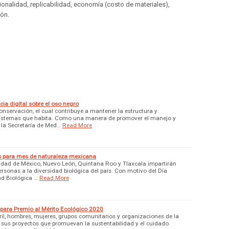
cionalidad, replicabilidad, economía (costo de materiales),
ión.
ia digital sobre el oso negro
onservación, el cual contribuye a mantener la estructura y
sistemas que habita. Como una manera de promover el manejo y
 la Secretaría de Med…
Read More
es para mes de naturaleza mexicana
udad de México, Nuevo León, Quintana Roo y Tlaxcala impartirán
ersonas a la diversidad biológica del país. Con motivo del Día
ad Biológica …
Read More
para Premio al Mérito Ecológico 2020
ril, hombres, mujeres, grupos comunitarios y organizaciones de la
r sus proyectos que promuevan la sustentabilidad y el cuidado