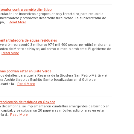
onafor contra cambio climático
icularán los incentivos agropecuarios y forestales, para reducir la
Invernadero y promover desarrollo rural verde. La subsecretaria de
pa, …
Read More
anta tratadora de aguas residuales
nversión representó 3 millones 974 mil 400 pesos, permitirá mejorar la
tantes de Monte de Hoyos, así como el medio ambiente. El gobierno de
…
Read More
as podrían estar en Lista Verde
s detalles para que la Reserva de la Biosfera San Pedro Mártir y el
 Archipiélago de Espíritu Santo, localizadas en el Golfo de
Durante la…
Read More
 recolección de residuos en Oaxaca
 decembrina, se implementaron cuadrillas emergentes de barrido en
 capital; y se colocaron 20 papeleras móviles adicionales en esta
aría d…
Read More