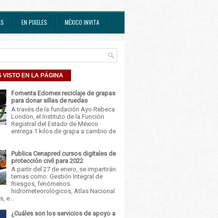
AS
EN PIXELES
MÉXICO INVITA
 VISTO EN LA PÁGINA
Fomenta Edomex reciclaje de grapas
para donar sillas de ruedas
A través de la fundación Ayo Rebeca
London, el Instituto de la Función
Registral del Estado de México
entrega 1 kilos de grapa a cambio de
Publica Cenapred cursos digitales de
protección civil para 2022
A partir del 27 de enero, se impartirán
temas como: Gestión Integral de
Riesgos, fenómenos
hidrometeorológicos, Atlas Nacional
, e...
¿Cuáles son los servicios de apoyo a