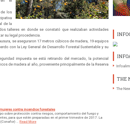
 en el
 de los
ipativa
l de la
dos talleres en donde se constató que realizaban actividades
INFO
tar su legal procedencia.
clausura, se aseguraron 17 metros cúbicos de madera, 19 equipos
uerdo con la Ley General de Desarrollo Forestal Sustentable y su
INFO
uridad impuesta se está retirando del mercado, la potencial
bicos de madera al año, proveniente principalmente de la Reserva
Infoali
THE 
The New
mujeres contra incendios forestales
upo sobre protección contra riesgos, comportamiento del fuego y
tes, para que estén preparadas en el primer trimestre de 2017. La
 (Conafor) …
Read More