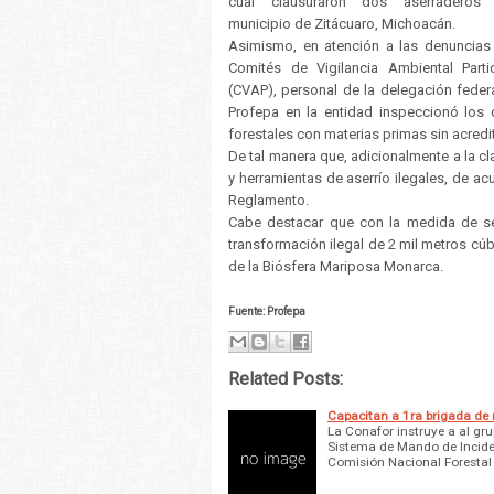
cual clausuraron dos aserraderos
municipio de Zitácuaro, Michoacán.
Asimismo, en atención a las denuncias
Comités de Vigilancia Ambiental Partic
(CVAP), personal de la delegación federa
Profepa en la entidad inspeccionó los 
forestales con materias primas sin acredi
De tal manera que, adicionalmente a la 
y herramientas de aserrío ilegales, de ac
Reglamento.
Cabe destacar que con la medida de seg
transformación ilegal de 2 mil metros cú
de la Biósfera Mariposa Monarca.
Fuente: Profepa
Related Posts:
Capacitan a 1ra brigada de 
La Conafor instruye a al gr
Sistema de Mando de Inciden
Comisión Nacional Forestal