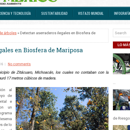
CIENCIA Y TECNOLOGÍA
SUSTENTABILIDAD
VISTAZO MUNDIAL
INFOGRAFÍ
de árboles
» Detectan aserraderos ilegales en Biosfera de
LO MÁS
gales en Biosfera de Mariposa
16
No comments
icipio de Zitácuaro, Michoacán, los cuales no contaban con la
guró 17 metros cúbicos de madera.
...
ión al
oyo de
ntal e
ron un
rograma
de Riesgos
Reserva
s de lo