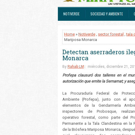
NOTIVERDE
SOCIEDAD Y AMBIENTE
Home
»
Notiverde
,
sector forestal
,
tala 
Mariposa Monarca
Detectan aserraderos ile
Monarca
By
Rahab LM
miércoles, diciembre 21, 20
Profepa clausuró dos talleres en el mun
autorización que emite la Semarnat; y ase
La Procuraduría Federal de Protecc
Ambiente (Profepa), junto con el ap
elementos de la Gendarmería Ambie
inspectores de Probosque, realiza
operativo forestal, como parte del P
Permanente a la Tala Clandestina en la 
de la Biósfera Mariposa Monarca, despué