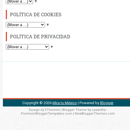
▼
POLÍTICA DE COOKIES
▼
POLÍTICA DE PRIVACIDAD
▼
Copyright ©
2026
Mira tu México
| Powered by
Blogger
Design by
FThemes
| Blogger Theme by
Lasantha
-
PremiumBloggerTemplates.com
|
NewBloggerThemes.com