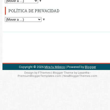
▼
POLÍTICA DE PRIVACIDAD
▼
Copyright ©
2026
Mira tu México
| Powered by
Blogger
Design by
FThemes
| Blogger Theme by
Lasantha
-
PremiumBloggerTemplates.com
|
NewBloggerThemes.com