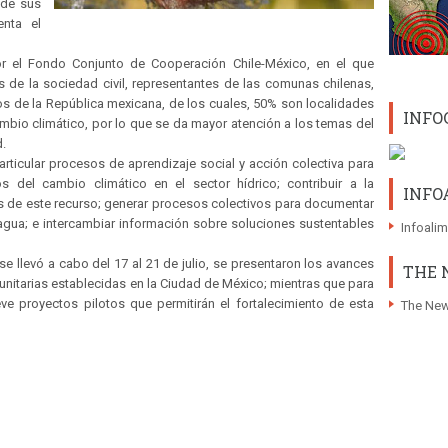
 de sus
nta el
 por el Fondo Conjunto de Cooperación Chile-México, en el que
s de la sociedad civil, representantes de las comunas chilenas,
os de la República mexicana, de los cuales, 50% son localidades
INFO
bio climático, por lo que se da mayor atención a los temas del
d.
articular procesos de aprendizaje social y acción colectiva para
 del cambio climático en el sector hídrico; contribuir a la
INFO
os de este recurso; generar procesos colectivos para documentar
 agua; e intercambiar información sobre soluciones sustentables
Infoali
e llevó a cabo del 17 al 21 de julio, se presentaron los avances
THE 
omunitarias establecidas en la Ciudad de México; mientras que para
 proyectos pilotos que permitirán el fortalecimiento de esta
The New