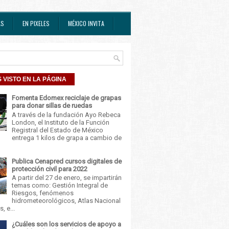
AS
EN PIXELES
MÉXICO INVITA
 VISTO EN LA PÁGINA
Fomenta Edomex reciclaje de grapas
para donar sillas de ruedas
A través de la fundación Ayo Rebeca
London, el Instituto de la Función
Registral del Estado de México
entrega 1 kilos de grapa a cambio de
Publica Cenapred cursos digitales de
protección civil para 2022
A partir del 27 de enero, se impartirán
temas como: Gestión Integral de
Riesgos, fenómenos
hidrometeorológicos, Atlas Nacional
, e...
¿Cuáles son los servicios de apoyo a