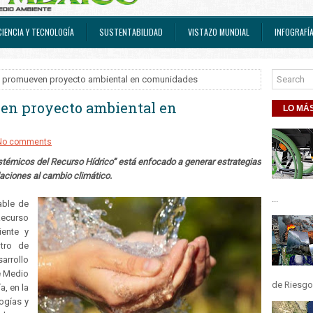
CIENCIA Y TECNOLOGÍA
SUSTENTABILIDAD
VISTAZO MUNDIAL
INFOGRAFÍ
le promueven proyecto ambiental en comunidades
en proyecto ambiental en
LO MÁS
No comments
istémicos del Recurso Hídrico” está enfocado a generar estrategias
aciones al cambio climático.
...
able de
ecurso
iente y
ntro de
arrollo
e Medio
de Riesgos
a, en la
ogías y