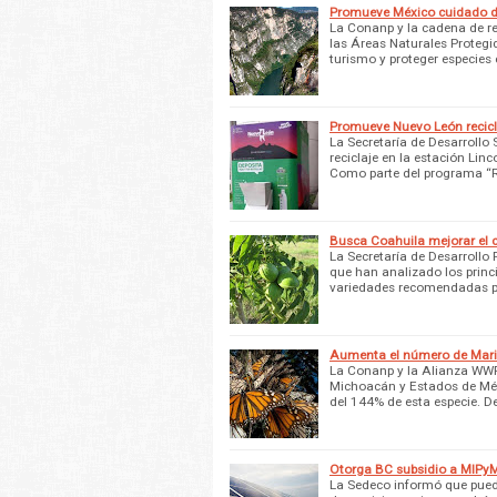
Promueve México cuidado de
La Conanp y la cadena de r
las Áreas Naturales Protegid
turismo y proteger especies 
Promueve Nuevo León recicl
La Secretaría de Desarrollo
reciclaje en la estación Lin
Como parte del programa “
Busca Coahuila mejorar el c
La Secretaría de Desarrollo 
que han analizado los princ
variedades recomendadas p
Aumenta el número de Mari
La Conanp y la Alianza WWF
Michoacán y Estados de Méx
del 144% de esta especie. D
Otorga BC subsidio a MIPyM
La Sedeco informó que puede