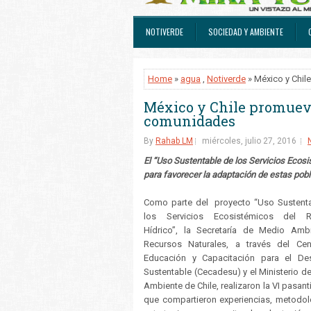
NOTIVERDE
SOCIEDAD Y AMBIENTE
Home
»
agua
,
Notiverde
» México y Chi
México y Chile promuev
comunidades
By
Rahab LM
miércoles, julio 27, 2016
El “Uso Sustentable de los Servicios Ecos
para favorecer la adaptación de estas pobl
Como parte del proyecto “Uso Sustent
los Servicios Ecosistémicos del R
Hídrico”, la Secretaría de Medio Amb
Recursos Naturales, a través del Ce
Educación y Capacitación para el Des
Sustentable (Cecadesu) y el Ministerio d
Ambiente de Chile, realizaron la VI pasantí
que compartieron experiencias, metodol