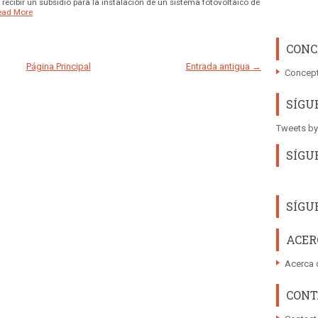
 recibir un subsidio para la instalación de un sistema fotovoltaico de
ead More
CONC
Página Principal
Entrada antigua →
Concept
SÍGU
Tweets by
SÍGU
SÍGU
ACER
Acerca 
CONT