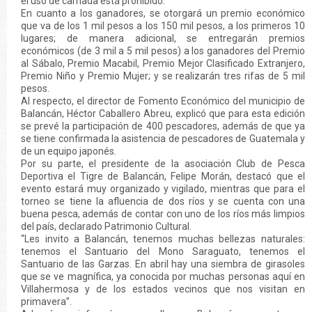
el uso de carnada está prohibido.
En cuanto a los ganadores, se otorgará un premio económico
que va de los 1 mil pesos a los 150 mil pesos, a los primeros 10
lugares; de manera adicional, se entregarán premios
económicos (de 3 mil a 5 mil pesos) a los ganadores del Premio
al Sábalo, Premio Macabil, Premio Mejor Clasificado Extranjero,
Premio Niño y Premio Mujer; y se realizarán tres rifas de 5 mil
pesos.
Al respecto, el director de Fomento Económico del municipio de
Balancán, Héctor Caballero Abreu, explicó que para esta edición
se prevé la participación de 400 pescadores, además de que ya
se tiene confirmada la asistencia de pescadores de Guatemala y
de un equipo japonés.
Por su parte, el presidente de la asociación Club de Pesca
Deportiva el Tigre de Balancán, Felipe Morán, destacó que el
evento estará muy organizado y vigilado, mientras que para el
torneo se tiene la afluencia de dos ríos y se cuenta con una
buena pesca, además de contar con uno de los ríos más limpios
del país, declarado Patrimonio Cultural.
“Les invito a Balancán, tenemos muchas bellezas naturales:
tenemos el Santuario del Mono Saraguato, tenemos el
Santuario de las Garzas. En abril hay una siembra de girasoles
que se ve magnífica, ya conocida por muchas personas aquí en
Villahermosa y de los estados vecinos que nos visitan en
primavera”.