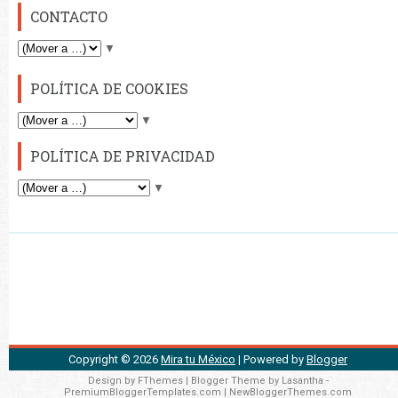
CONTACTO
▼
POLÍTICA DE COOKIES
▼
POLÍTICA DE PRIVACIDAD
▼
Copyright ©
2026
Mira tu México
| Powered by
Blogger
Design by
FThemes
| Blogger Theme by
Lasantha
-
PremiumBloggerTemplates.com
|
NewBloggerThemes.com