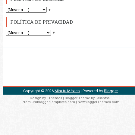
▼
POLÍTICA DE PRIVACIDAD
▼
Copyright ©
2026
Mira tu México
| Powered by
Blogger
Design by
FThemes
| Blogger Theme by
Lasantha
-
PremiumBloggerTemplates.com
|
NewBloggerThemes.com