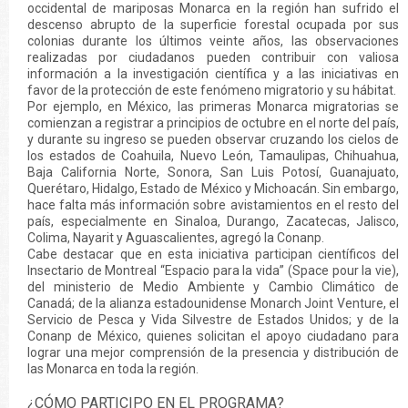
occidental de mariposas Monarca en la región han sufrido el
descenso abrupto de la superficie forestal ocupada por sus
colonias durante los últimos veinte años, las observaciones
realizadas por ciudadanos pueden contribuir con valiosa
información a la investigación científica y a las iniciativas en
favor de la protección de este fenómeno migratorio y su hábitat.
Por ejemplo, en México, las primeras Monarca migratorias se
comienzan a registrar a principios de octubre en el norte del país,
y durante su ingreso se pueden observar cruzando los cielos de
los estados de Coahuila, Nuevo León, Tamaulipas, Chihuahua,
Baja California Norte, Sonora, San Luis Potosí, Guanajuato,
Querétaro, Hidalgo, Estado de México y Michoacán. Sin embargo,
hace falta más información sobre avistamientos en el resto del
país, especialmente en Sinaloa, Durango, Zacatecas, Jalisco,
Colima, Nayarit y Aguascalientes, agregó la Conanp.
Cabe destacar que en esta iniciativa participan científicos del
Insectario de Montreal “Espacio para la vida” (Space pour la vie),
del ministerio de Medio Ambiente y Cambio Climático de
Canadá; de la alianza estadounidense Monarch Joint Venture, el
Servicio de Pesca y Vida Silvestre de Estados Unidos; y de la
Conanp de México, quienes solicitan el apoyo ciudadano para
lograr una mejor comprensión de la presencia y distribución de
las Monarca en toda la región.
¿CÓMO PARTICIPO EN EL PROGRAMA?