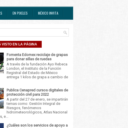
AS
EN PIXELES
MÉXICO INVITA
 VISTO EN LA PÁGINA
Fomenta Edomex reciclaje de grapas
para donar sillas de ruedas
A través de la fundación Ayo Rebeca
London, el Instituto de la Función
Registral del Estado de México
entrega 1 kilos de grapa a cambio de
Publica Cenapred cursos digitales de
protección civil para 2022
A partir del 27 de enero, se impartirán
temas como: Gestión Integral de
Riesgos, fenómenos
hidrometeorológicos, Atlas Nacional
, e...
¿Cuáles son los servicios de apoyo a