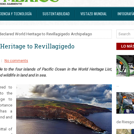
CIENCIA Y TECNOLOGÍA
SUSTENTABILIDAD
VISTAZO MUNDIAL
INFOGRAFÍ
clared World Heritage to Revillagigedo Archipelago
eritage to Revillagigedo
LO MÁS
No comments
de to the four islands of Pacific Ocean in the World Heritage List,
d wildlife in land and in sea.
...
red to
to the
tage to
ortance
 has a
land and
de Riesgos
ttal of